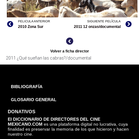
PELICULA ANTERIOR
SIGUIENTE PELÍCULA
2010 Zona Sur
2011 12 onzas/documental
¿QUÉ SUEÑAN LAS CABRAS?, CORTESÍA DIRECTOR
Volver a ficha director
2011 ¿Qué sueñan las cabras?/documental
BIBLIOGRAFÍA
GLOSARIO GENERAL
DONATIVOS
El DICCIONARIO DE DIRECTORES DEL CINE
MEXICANO.COM
es una plataforma digital no lucrativa, cuya
finalidad es preservar la memoria de los que hicieron y hacen
nuestro cine.