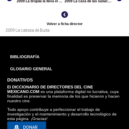
2009 La brújula la lleva el muerto
2009 La casa de las sanaciones
LA CABEZA DE BUDA, TOMADA DE INTERNET
Volver a ficha director
2009 La cabeza de Buda
BIBLIOGRAFÍA
GLOSARIO GENERAL
DONATIVOS
El DICCIONARIO DE DIRECTORES DEL CINE
MEXICANO.COM
es una plataforma digital no lucrativa, cuya
finalidad es preservar la memoria de los que hicieron y hacen
nuestro cine.
Todo apoyo contribuye a perfeccionar el trabajo de
investigación y el mantenimiento y desarrollo tecnológico de
esta página. ¡Gracias!
DONAR