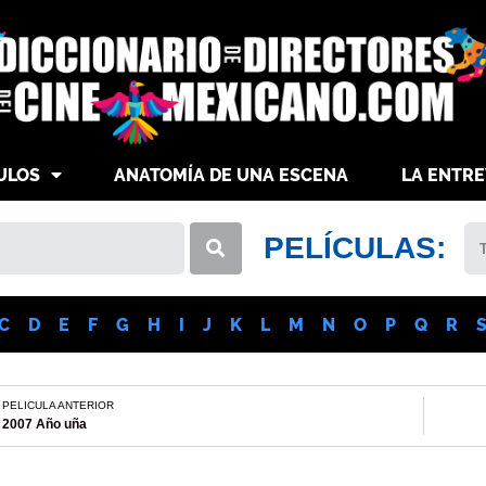
ULOS
ANATOMÍA DE UNA ESCENA
LA ENTRE
PELÍCULAS:
C
D
E
F
G
H
I
J
K
L
M
N
O
P
Q
R
PELICULA ANTERIOR
2007 Año uña