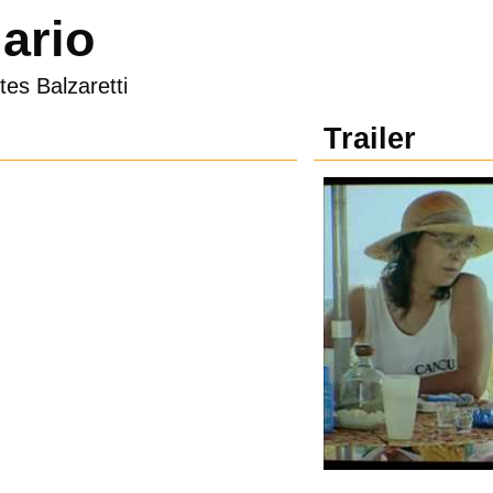
iario
tes Balzaretti
Trailer