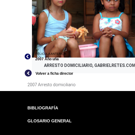
PELICULA ANTERIOR
2007 Año uña
ARRESTO DOMICILIARIO, GABRIELRETES.CO
Volver a ficha director
2007 Arresto domiciliario
BIBLIOGRAFÍA
GLOSARIO GENERAL