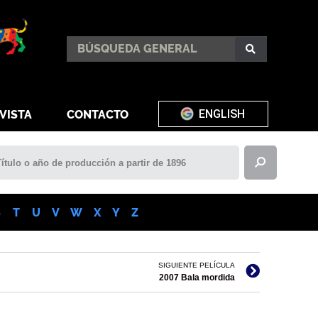
ENGLISH
VISTA
CONTACTO
S
T
U
V
W
X
Y
Z
SIGUIENTE PELÍCULA
2007 Bala mordida