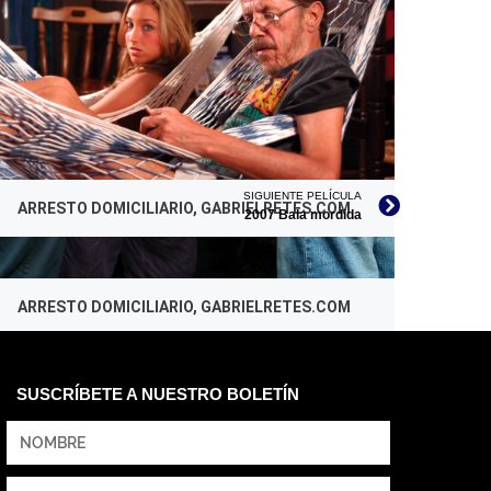
SIGUIENTE PELÍCULA
ARRESTO DOMICILIARIO, GABRIELRETES.COM
2007 Bala mordida
ARRESTO DOMICILIARIO, GABRIELRETES.COM
SUSCRÍBETE A NUESTRO BOLETÍN