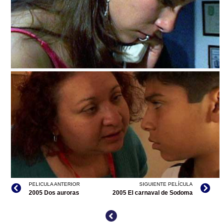
EL BAILE DE LA IGUANA, ARCHIVO DDCM
PELICULA ANTERIOR
SIGUIENTE PELÍCULA
EL BAILE DE LA IGUANA, ARCHIVO CINETECA NACIONAL
2005 Dos auroras
2005 El carnaval de Sodoma