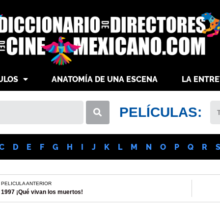
ULOS
ANATOMÍA DE UNA ESCENA
LA ENTRE
PELÍCULAS:
C
D
E
F
G
H
I
J
K
L
M
N
O
P
Q
R
PELICULA ANTERIOR
1997 ¡Qué vivan los muertos!