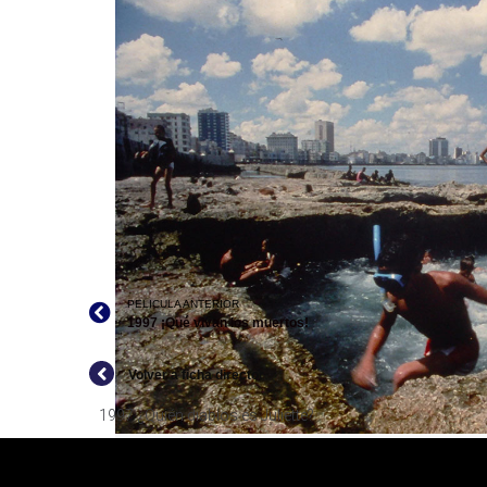
¿QUIÉN DIABLOS ES JULIETTE? / DOC
PELICULA ANTERIOR
1997 ¡Qué vivan los muertos!
Volver a ficha director
1997 ¿Quién diablos es Juliette?
¿QUIÉN DIABLOS ES JULIETTE? / DOC