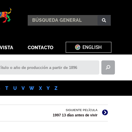
ENGLISH
VISTA
CONTACTO
S
T
U
V
W
X
Y
Z
SIGUIENTE PELÍCULA
1997 13 días antes de vivir