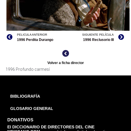
PELICULA ANTERIOR
SIGUIENTE PELÍCULA
PROFUNDO CARMESÍ, TOMADA DE FILMINLATINO
1996 Perdita Durango
1996 Reclusorio III
Volver a ficha director
1996 Profundo carmesí
BIBLIOGRAFÍA
GLOSARIO GENERAL
DONATIVOS
El DICCIONARIO DE DIRECTORES DEL CINE