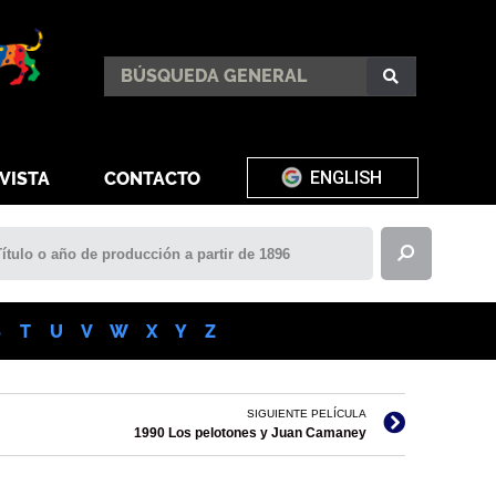
ENGLISH
VISTA
CONTACTO
S
T
U
V
W
X
Y
Z
SIGUIENTE PELÍCULA
1990 Los pelotones y Juan Camaney