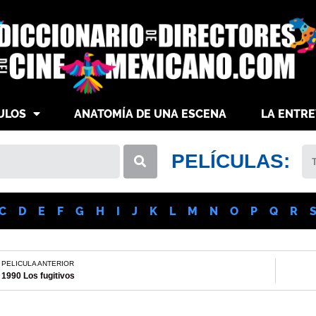
ULOS
ANATOMÍA DE UNA ESCENA
LA ENTRE
PELÍCULAS:
C
D
E
F
G
H
I
J
K
L
M
N
O
P
Q
R
PELICULA ANTERIOR
1990 Los fugitivos