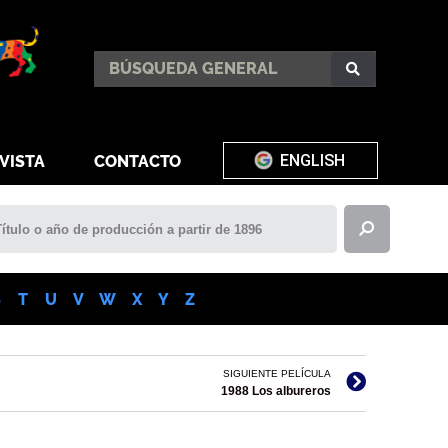
ENGLISH
VISTA
CONTACTO
S
T
U
V
W
X
Y
Z
SIGUIENTE PELÍCULA
1988 Los albureros