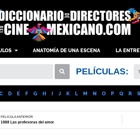
ULOS
ANATOMÍA DE UNA ESCENA
LA ENTRE
PELÍCULAS:
C
D
E
F
G
H
I
J
K
L
M
N
O
P
Q
R
PELICULA ANTERIOR
1988 Las profesoras del amor