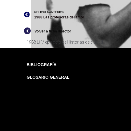
PELICULA ANTERIOR
1988 Las profesoras del amor
Volver a ficha director
1988 Lilí / episodio de Historias de ciudad
BIBLIOGRAFÍA
GLOSARIO GENERAL