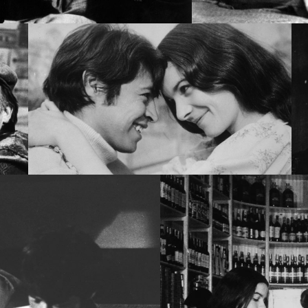
 GABRIELRETES.COM
OM
CHIN CHIN EL TEPOROCHO, GABRIELRETES.COM