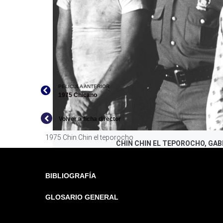
PELICULA ANTERIOR
1975 Chicano
Volver a ficha director
1975 Chin Chin el teporocho
CHIN CHIN EL TEPOROCHO, GA
BIBLIOGRAFÍA
GLOSARIO GENERAL