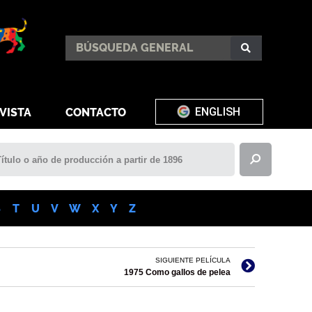
ENGLISH
VISTA
CONTACTO
S
T
U
V
W
X
Y
Z
SIGUIENTE PELÍCULA
1975 Como gallos de pelea