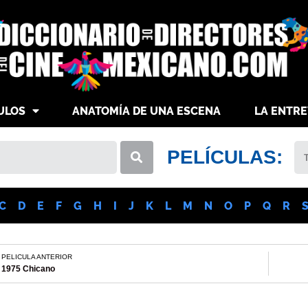
ULOS
ANATOMÍA DE UNA ESCENA
LA ENTRE
PELÍCULAS:
C
D
E
F
G
H
I
J
K
L
M
N
O
P
Q
R
PELICULA ANTERIOR
1975 Chicano