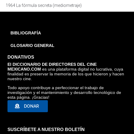
1964 La fórmula secreta (mediometraje)
BIBLIOGRAFÍA
GLOSARIO GENERAL
DONATIVOS
El DICCIONARIO DE DIRECTORES DEL CINE
MEXICANO.COM
es una plataforma digital no lucrativa, cuya
finalidad es preservar la memoria de los que hicieron y hacen
nuestro cine.
Todo apoyo contribuye a perfeccionar el trabajo de
investigación y el mantenimiento y desarrollo tecnológico de
esta página. ¡Gracias!
DONAR
LA FÓRMULA SECRETA (MEDIOMETRAJE), TOMADA DE "LA
FÓRMULA SECRETA RUBÉN GÁMEZ", ALIAS EDITORIAL
SUSCRÍBETE A NUESTRO BOLETÍN