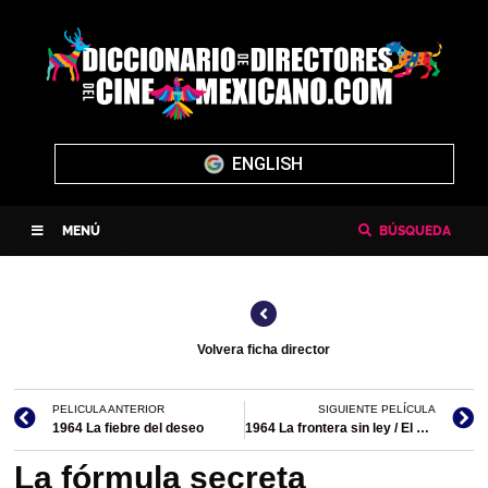
ENGLISH
MENÚ
BÚSQUEDA
Volvera ficha director
PELICULA ANTERIOR
SIGUIENTE PELÍCULA
1964 La fiebre del deseo
1964 La frontera sin ley / El Rápido en la frontera sin ley
La fórmula secreta