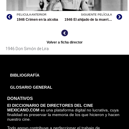
PELICULA ANTERIOR
SIGUIENTE PELÍCULA
1946 Crimen en la alcoba
1946 El ahijado de la muerte (filmografía en México)
Volver a ficha director
1946 Don Simón de Lira
BIBLIOGRAFÍA
GLOSARIO GENERAL
DONATIVOS
El DICCIONARIO DE DIRECTORES DEL CINE
MEXICANO.COM
es una plataforma digital no lucrativa, cuya
finalidad es preservar la memoria de los que hicieron y hacen
DON SIMÓN DE LIRA, ARCHIVO CINETECA NACIONAL
nuestro cine.
Todo apoyo contribuye a perfeccionar el trabajo de