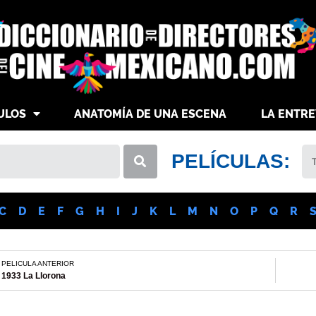
ULOS
ANATOMÍA DE UNA ESCENA
LA ENTRE
PELÍCULAS:
C
D
E
F
G
H
I
J
K
L
M
N
O
P
Q
R
PELICULA ANTERIOR
1933 La Llorona