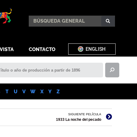
ENGLISH
VISTA
CONTACTO
S
T
U
V
W
X
Y
Z
SIGUIENTE PELÍCULA
1933 La noche del pecado