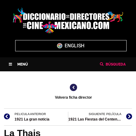
ENGLISH
MENÚ
BÚSQUEDA
Volvera ficha director
PELICULA ANTERIOR
SIGUIENTE PELÍCULA
1921 La gran noticia
1921 Las Fiestas del Centenario de la Consumación de la Independencia de México/codirección
La Thais