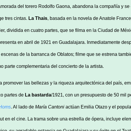
morada del torero Rodolfo Gaona, abandona la compañía y se 
ge tres cintas.
La Thais
, basada en la novela de Anatole France
ler, dividida en cuatro partes, que se filma en la Ciudad de Méx
presenta en abril de 1921 en Guadalajara. Inmediatamente despu
 escenas de la barranca de Oblatos; filme que se estrena tambi
o parte complementaria del concierto de la artista.
a promover las bellezas y la riqueza arquitectónica del país, e
co partes de
La bastarda
/1921, con un presupuesto de 50 mil 
 Homs
. Al lado de
María Cantoni
actúan Emilia Otazo y el popula
ut en el cine. La trama sobre una estrella de ópera, incluye el
ico, su agradable estancia en Guadalajara y su éxito en el Tea