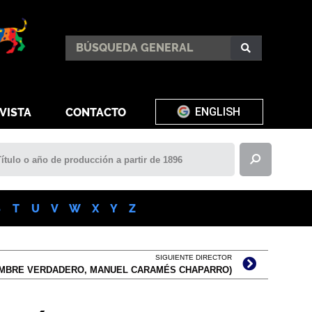
ENGLISH
VISTA
CONTACTO
S
T
U
V
W
X
Y
Z
SIGUIENTE DIRECTOR
MBRE VERDADERO, MANUEL CARAMÉS CHAPARRO)