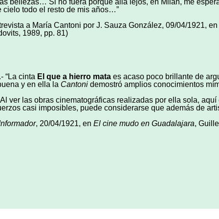
tas bellezas… Si no fuera porque allá lejos, en Milán, me esper
e cielo todo el resto de mis años…”
trevista a María Cantoni por J. Sauza González, 09/04/1921, e
dovits, 1989, pp. 81)
.- “La cinta
El que a hierro mata
es acaso poco brillante de argu
buena y en ella la
Cantoni
demostró amplios conocimientos mím
 Al ver las obras cinematográficas realizadas por ella sola, aq
uerzos casi imposibles, puede considerarse que además de artist
Informador
, 20/04/1921, en
El cine mudo en Guadalajara
, Guill