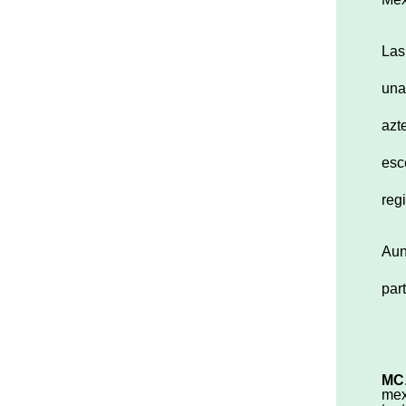
Las
una
azt
esc
reg
Aun
par
MC
mex