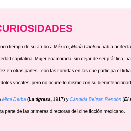
CURIOSIDADES
poco tiempo de su arribo a México,
María Cantoni
habla perfecta
iedad capitalina. Mujer enamorada, sin dejar de ser práctica, h
 vez en otras partes– con las corridas en las que participa el li
 dotes vocales, pero no ocurre lo mismo con su bienintencionada
n
Mimí Derba
(
La tigresa
, 1917) y
Cándida Beltrán Rendón
(
El 
ma parte de las primeras directoras del cine ficción mexicano.