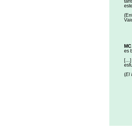
tan
est
(En
Vai
MC
es 
[…]
esf
(
El 