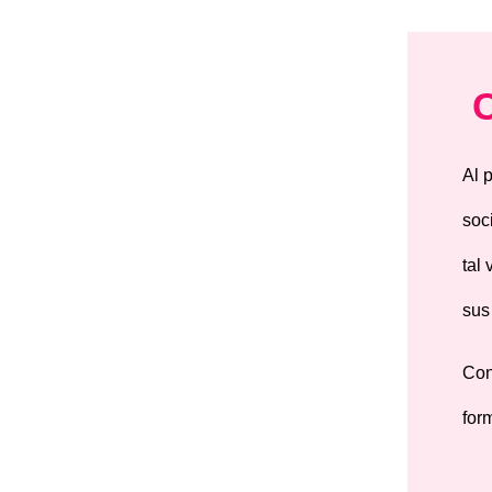
Al 
soc
tal
sus
Co
for