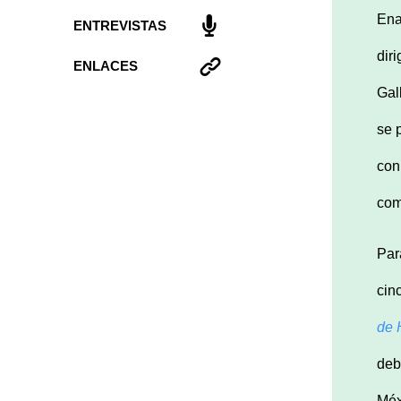
Ena
ENTREVISTAS
diri
ENLACES
Gal
se 
con
com
Par
cin
de
deb
Méx