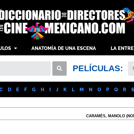
ULOS
ANATOMÍA DE UNA ESCENA
LA ENTRE
PELÍCULAS:
C
D
E
F
G
H
I
J
K
L
M
N
O
P
Q
R
CARAMÉS, MANOLO (NO