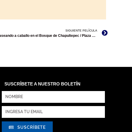
SIGUIENTE PELÍCULA
1902 Señor general Díaz y su esposa paseando a caballo en el Bosque de Chapultepec / Plaza de la Constitución de México / El coronel Miguel Ahumada
SUSCRÍBETE A NUESTRO BOLETÍN
SUSCRÍBETE