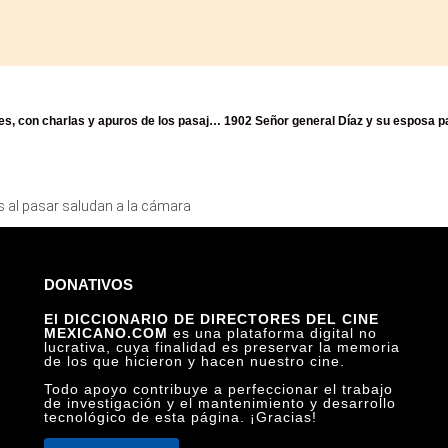
1901 Un ferrocarril llegando a la estación de Aguascalientes, con charlas y apuros de los pasajeros
es al pasar saludan a la cámara
DONATIVOS
El DICCIONARIO DE DIRECTORES DEL CINE
MEXICANO.COM
es una plataforma digital no
lucrativa, cuya finalidad es preservar la memoria
de los que hicieron y hacen nuestro cine.
Todo apoyo contribuye a perfeccionar el trabajo
de investigación y el mantenimiento y desarrollo
tecnológico de esta página. ¡Gracias!