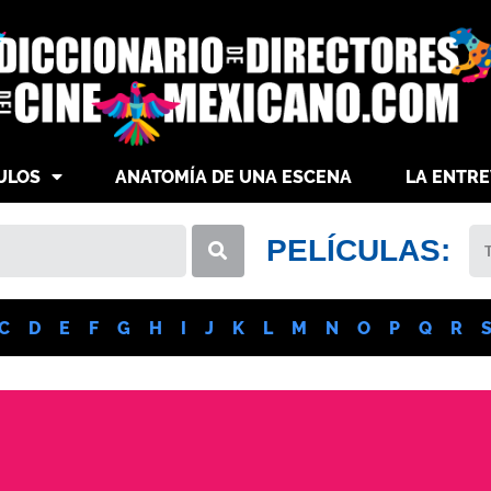
ULOS
ANATOMÍA DE UNA ESCENA
LA ENTRE
PELÍCULAS:
C
D
E
F
G
H
I
J
K
L
M
N
O
P
Q
R