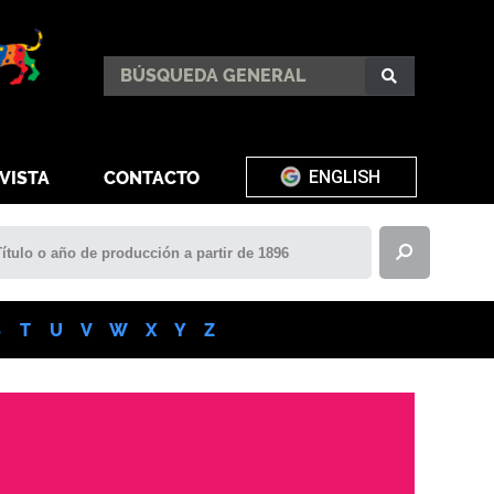
ENGLISH
VISTA
CONTACTO
S
T
U
V
W
X
Y
Z