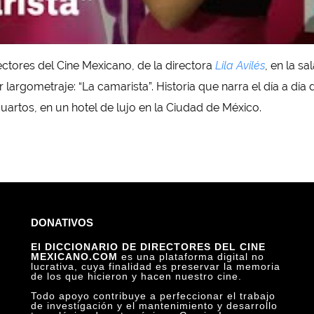
ectores del Cine Mexicano, de la directora
Lila Avilés
, en la sa
 largometraje: “La camarista”. Historia que narra el día a día d
artos, en un hotel de lujo en la Ciudad de México.
DONATIVOS
El DICCIONARIO DE DIRECTORES DEL CINE
MEXICANO.COM
es una plataforma digital no
lucrativa, cuya finalidad es preservar la memoria
de los que hicieron y hacen nuestro cine.
Todo apoyo contribuye a perfeccionar el trabajo
de investigación y el mantenimiento y desarrollo