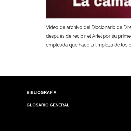
Video de archivo del Diccionario de Dir
después de recibir el Ariel por su primer
empleada que hace la limpieza de los cu
BIBLIOGRAFÍA
GLOSARIO GENERAL