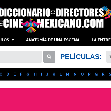
ULOS
ANATOMÍA DE UNA ESCENA
LA ENTRE
PELÍCULAS:
C
D
E
F
G
H
I
J
K
L
M
N
O
P
Q
R