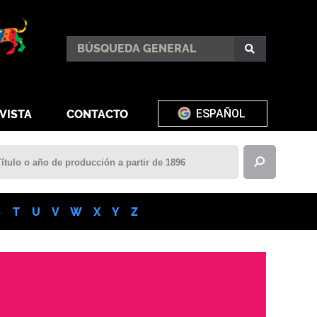
ENGLISH
VISTA
CONTACTO
S
T
U
V
W
X
Y
Z