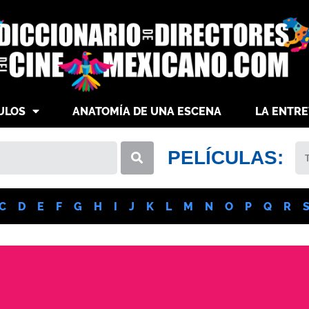
ULOS
ANATOMÍA DE UNA ESCENA
LA ENTRE
PELÍCULAS:
C
D
E
F
G
H
I
J
K
L
M
N
O
P
Q
R