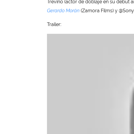
Treviño (actor de doblaje en su debut 
Gerardo Morán
(Zamora Films) y @Sony 
Trailer: