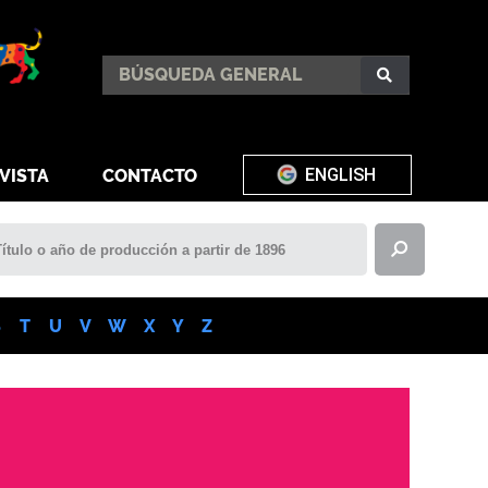
ENGLISH
VISTA
CONTACTO
S
T
U
V
W
X
Y
Z