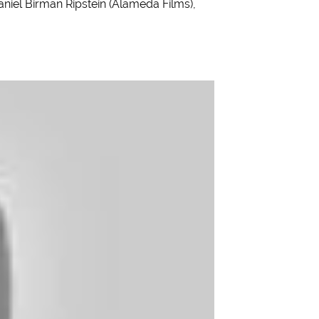
niel Birman Ripstein (Alameda Films),