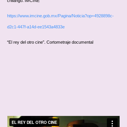
chilango. IMCINE
https://www.imcine.gob.mx/Pagina/Noticia?op=4928898c-
d2c1-447f-a14d-ee1543a4833e
“El rey del otro cine”. Cortometraje documental