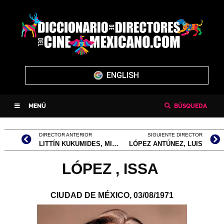
ENGLISH
MENÚ
BÚSQUEDA
DIRECTOR ANTERIOR
SIGUIENTE DIRECTOR
LITTÍN KUKUMIDES, MIGUEL
LÓPEZ ANTÚNEZ, LUIS
LÓPEZ
, ISSA
CIUDAD DE MÉXICO,
03/08/1971