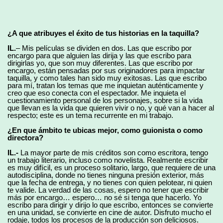
¿A que atribuyes el éxito de tus historias en la taquilla?
IL.
– Mis películas se dividen en dos. Las que escribo por
encargo para que alguien las dirija y las que escribo para
dirigirlas yo, que son muy diferentes. Las que escribo por
encargo, están pensadas por sus originadores para impactar
taquilla, y como tales han sido muy exitosas. Las que escribo
para mí, tratan los temas que me inquietan auténticamente y
creo que eso conecta con el espectador. Me inquieta el
cuestionamiento personal de los personajes, sobre si la vida
que llevan es la vida que quieren vivir o no, y qué van a hacer al
respecto; este es un tema recurrente en mi trabajo.
¿En que ámbito te ubicas mejor, como guionista o como
directora?
IL.-
La mayor parte de mis créditos son como escritora, tengo
un trabajo literario, incluso como novelista. Realmente escribir
es muy difícil, es un proceso solitario, largo, que requiere de una
autodisciplina, donde no tienes ninguna presión exterior, más
que la fecha de entrega, y no tienes con quien pelotear, ni quien
te valide. La verdad de las cosas, espero no tener que escribir
más por encargo… espero… no sé si tenga que hacerlo. Yo
escribo para dirigir y dirijo lo que escribo, entonces se convierte
en una unidad, se convierte en cine de autor. Disfruto mucho el
rodaje, todos los procesos de la producción son deliciosos.