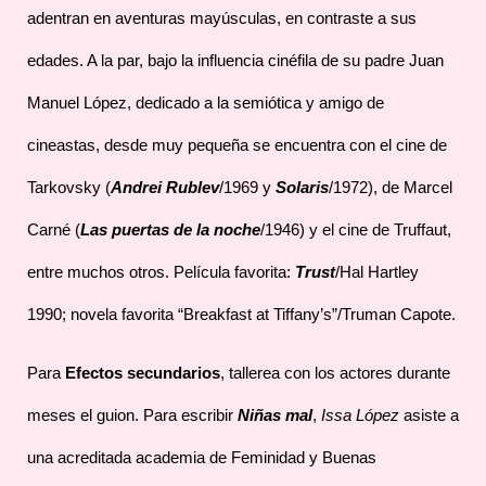
adentran en aventuras mayúsculas, en contraste a sus
edades. A la par, bajo la influencia cinéfila de su padre Juan
Manuel López, dedicado a la semiótica y amigo de
cineastas, desde muy pequeña se encuentra con el cine de
Tarkovsky (
Andrei Rublev
/1969 y
Solaris
/1972), de Marcel
Carné (
Las puertas de la noche
/1946) y el cine de Truffaut,
entre muchos otros. Película favorita:
Trust
/Hal Hartley
1990; novela favorita “Breakfast at Tiffany’s”/Truman Capote.
Para
Efectos secundarios
, tallerea con los actores durante
meses el guion. Para escribir
Niñas mal
,
Issa López
asiste a
una acreditada academia de Feminidad y Buenas