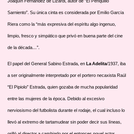
Joaquín Fernández de Lizardi, autor de “El Periquillo
Sarniento”. Su única cinta es considerada por Emilio García
Riera como la “más expresiva del espíritu algo ingenuo,
limpio, fresco y simpático que privó en buena parte del cine
de la década…”.
El papel del General Sabino Estrada, en
La Adelita
/1937, iba
a ser originalmente interpretado por el portero necaxista Raúl
“El Pipiolo” Estrada, quien gozaba de mucha popularidad
entre las mujeres de la época. Debido al excesivo
nerviosismo del futbolista durante el rodaje, el cual incluso lo
llevó al extremo de tartamudear sin poder decir sus líneas,
orilló al director a cambiarlo por el entonces novel actor