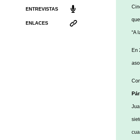
Cin
ENTREVISTAS
que
ENLACES
“A 
En 
aso
Com
Pá
Jua
sie
cua