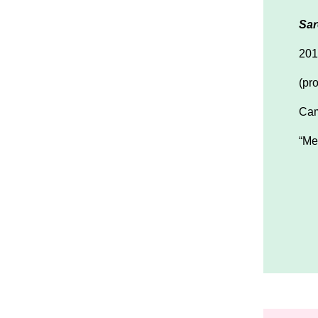
Sar
201
(pr
Cam
“Me