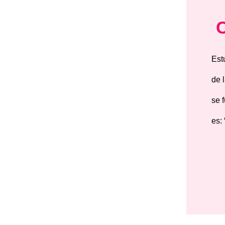
Est
de 
se 
es: