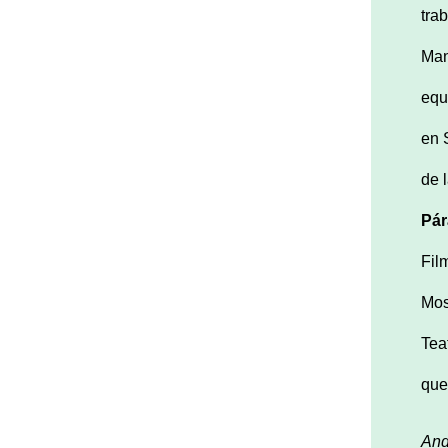
tra
Man
equ
en 
de 
Pá
Fil
Mos
Tea
que
And