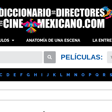
ULOS
ANATOMÍA DE UNA ESCENA
LA ENTRE
PELÍCULAS:
C
D
E
F
G
H
I
J
K
L
M
N
O
P
Q
R