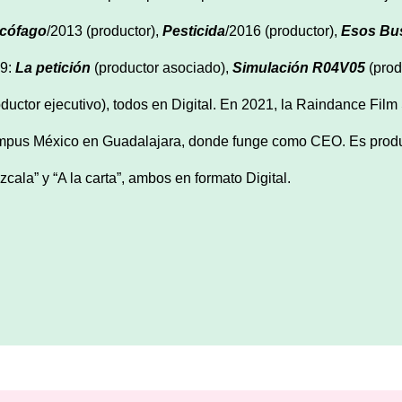
cófago
/2013 (productor),
Pesticida
/2016 (productor),
Esos Bu
9:
La petición
(productor asociado),
Simulación R04V05
(prod
oductor ejecutivo), todos en Digital. En 2021, la Raindance Fil
pus México en Guadalajara, donde funge como CEO. Es produc
zcala” y “A la carta”, ambos en formato Digital.