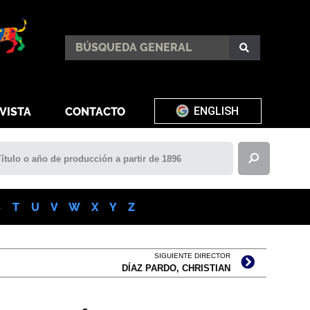
ENGLISH
VISTA
CONTACTO
S
T
U
V
W
X
Y
Z
SIGUIENTE DIRECTOR
DÍAZ PARDO, CHRISTIAN