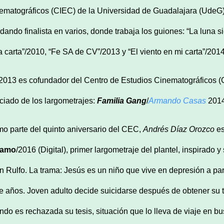
ematográficos (CIEC) de la Universidad de Guadalajara (UdeG). 
dando finalista en varios, donde trabaja los guiones: “La luna 
la carta”/2010, “Fe SA de CV”/2013 y “El viento en mi carta”/2014
2013 es cofundador del Centro de Estudios Cinematográficos (CE
ciado de los largometrajes:
Familia Gang
/
Armando Casas
201
o parte del quinto aniversario del CEC,
Andrés Díaz
Orozco
es
ramo
/2016 (Digital), primer largometraje del plantel, inspirado
n Rulfo. La trama: Jesús es un niño que vive en depresión a par
te años. Joven adulto decide suicidarse después de obtener su tí
ndo es rechazada su tesis, situación que lo lleva de viaje en b