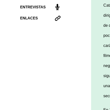
Cat
ENTREVISTAS
dir
ENLACES
de 
poc
car
fil
neg
sig
una
sec
En 