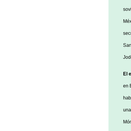
sov
Méx
secr
San
Jod
El 
en 
hab
una
Món