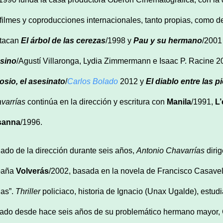
efilmes y coproducciones internacionales, tanto propias, como de 
tacan
El árbol de las cerezas
/1998 y
Pau y su hermano
/2001
sino
/Agustí Villaronga, Lydia Zimmermann e Isaac P. Racine 
osio, el asesinato
/
Carlos Bolado
2012 y
El diablo entre las p
varrías
continúa en la dirección y escritura con
Manila
/1991,
L’
sanna
/1996.
jado de la dirección durante seis años,
Antonio Chavarrías
dirig
paña
Volverás
/2002, basada en la novela de Francisco Casavel
as”.
Thriller
policiaco, historia de Ignacio (Unax Ugalde), estudi
jado desde hace seis años de su problemático hermano mayor, 