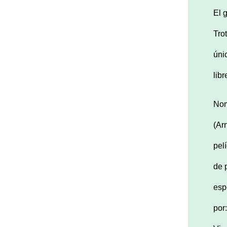
El 
Tro
úni
lib
Nom
(Ar
pelí
de 
esp
por