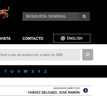
ENGLISH
VISTA
CONTACTO
S
T
U
V
W
X
Y
Z
SIGUIENTE DIRECTOR
CHÁVEZ DELGADO, JOSÉ RAMÓN