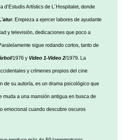
 d’Estudis Artístics de L´Hospitalet, donde
L’atur
. Empieza a ejercer labores de ayudante
cidad y televisión, dedicaciones que poco a
 Paralelamente sigue rodando cortos, tanto de
árbol
/1976 y
Video 1-Video 2
/1979. La
cidentales y crímenes propios del cine
n de su autoría, es un drama psicológico que
 se muda a una mansión antigua en busca de
cto emocional cuando descubre oscuros
 que produce más de 50 largometrajes,