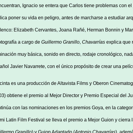
ncuentran, Ignacio se entera que Carlos tiene problemas con el 
lica poner su vida en peligro, antes de marcharse a estudiar ar
elenco: Elizabeth Cervantes, Joana Rañé, Herman Bonnin y Mar
fotografía a cargo de
Guillermo Granillo
,
Chavarrías
explica que 
minación muy básica, sonido en directo, rodaje cronológico, nad
añol Javier Navarrete, con el único propósito de crear una pelíc
cinta es una producción de Altavista Films y Oberon Cinematográ
03) obtiene el premio al Mejor Director y Premio Especial del J
tinúa con las nominaciones en los premios Goya, en la categor
mi Latin Film Festival se lleva el premio a Mejor Guion y cierra 
llermo Granillo
) y Guion Adaptado (
Antonio Chavarrías
), adem