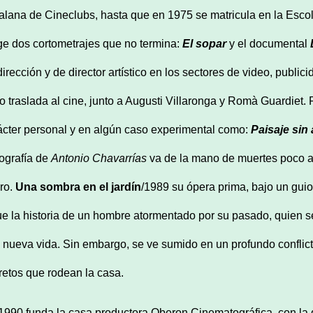
alana de Cineclubs, hasta que en 1975 se matricula en la Escola
ige dos cortometrajes que no termina:
El sopar
y el documental
dirección y de director artístico en los sectores de video, publi
o traslada al cine, junto a Augusti Villaronga y Romà Guardiet.
ácter personal y en algún caso experimental como:
Paisaje sin 
mografía de
Antonio Chavarrías
va de la mano de muertes poco ac
ro.
Una sombra en el jardín
/1989 su ópera prima, bajo un guio
ue la historia de un hombre atormentado por su pasado, quien
 nueva vida. Sin embargo, se ve sumido en un profundo confli
retos que rodean la casa.
1990 funda la casa productora Oberon Cinematográfica, con la