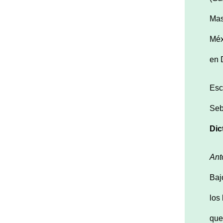
Mas
Méx
en 
Esc
Seb
Dic
Ant
Baj
los
que