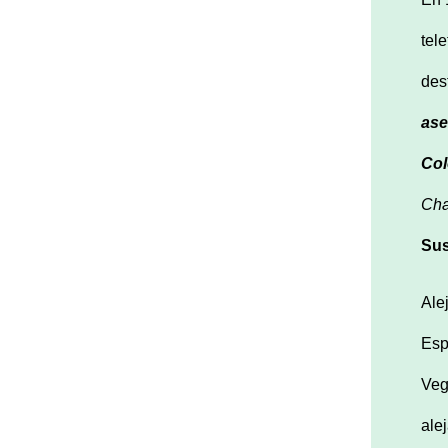
tel
des
ase
Col
Cha
Su
Ale
Es
Veg
ale