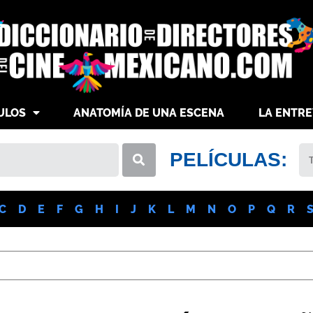
ULOS
ANATOMÍA DE UNA ESCENA
LA ENTRE
PELÍCULAS:
C
D
E
F
G
H
I
J
K
L
M
N
O
P
Q
R