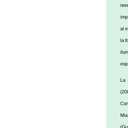
ree
imp
al 
la 
ilu
esp
La 
(20
Con
Mia
(
Gui