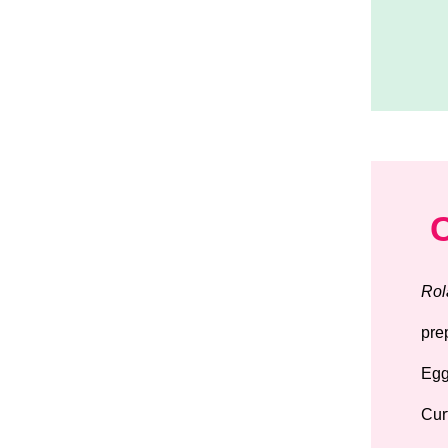
Rol
pre
Egg
Cur