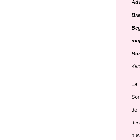
Adv
Bra
Beg
muj
Bo
Kwa
La 
Sor
de 
des
bus