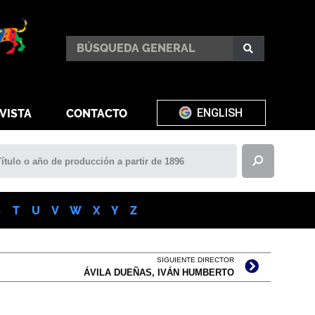
ENGLISH
VISTA
CONTACTO
S
T
U
V
W
X
Y
Z
SIGUIENTE DIRECTOR
ÁVILA DUEÑAS, IVÁN HUMBERTO