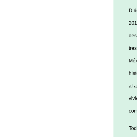
Dir
201
des
tre
Méx
his
al 
viv
com
Tod