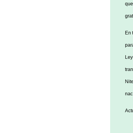
que
gra
En 
par
Ley
tra
Nit
nac
Act