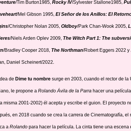
enture
/Tim Burton1985,
Rocky IV
/Sylvester Stallone1985,
Pul
veheart
/Mel Gibson 1995,
El Señor de los Anillos: El Retorn
ins
/Christopher Nolan 2005,
Oldboy
/Park Chan-Wook 2005,
L
eres
/Niels Arden Oplev 2009,
The Witch Part 1: The subvers
rn
/Bradley Cooper 2018,
The Northman
/Robert Eggers 2022 y
n, Daniel Scheinert/2022.
idea de
Dime tu nombre
surge en 2003, cuando el rector de l
iano, le propone a
Rolando Ávila de la Parra
hacer una película
la misma 2001-2002) él acepta y escribe el guion. El proyecto n
pués, en 2018 cuando se crea la carrera de Cinematografía, el m
ca a
Rolando
para hacer la película. La cinta tiene una escena