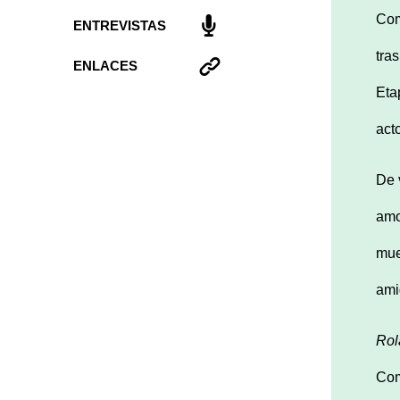
Com
ENTREVISTAS
tra
ENLACES
Eta
act
De 
amo
mue
ami
Rol
Com