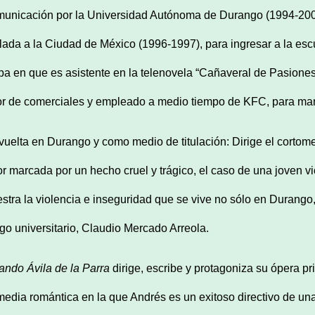
unicación por la Universidad Autónoma de Durango (1994-2000
slada a la Ciudad de México (1996-1997), para ingresar a la es
pa en que es asistente en la telenovela “Cañaveral de Pasiones
or de comerciales y empleado a medio tiempo de KFC, para ma
vuelta en Durango y como medio de titulación: Dirige el cortom
r marcada por un hecho cruel y trágico, el caso de una joven v
stra la violencia e inseguridad que se vive no sólo en Durango
go universitario, Claudio Mercado Arreola.
ando Ávila de la Parra
dirige, escribe y protagoniza su ópera p
edia romántica en la que Andrés es un exitoso directivo de una 