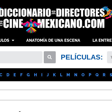
ULOS
ANATOMÍA DE UNA ESCENA
LA ENTRE
PELÍCULAS:
C
D
E
F
G
H
I
J
K
L
M
N
O
P
Q
R