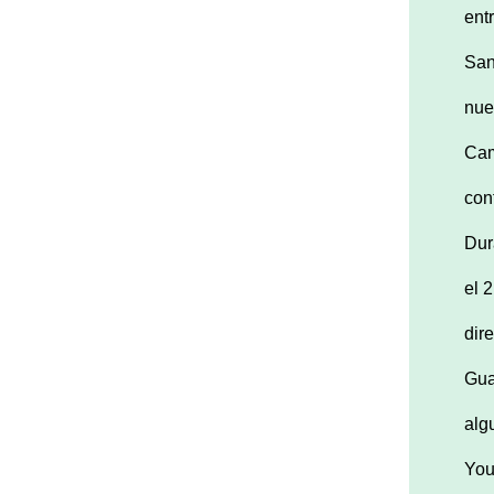
ent
San
nue
Cam
con
Dur
el 
dir
Gua
alg
You