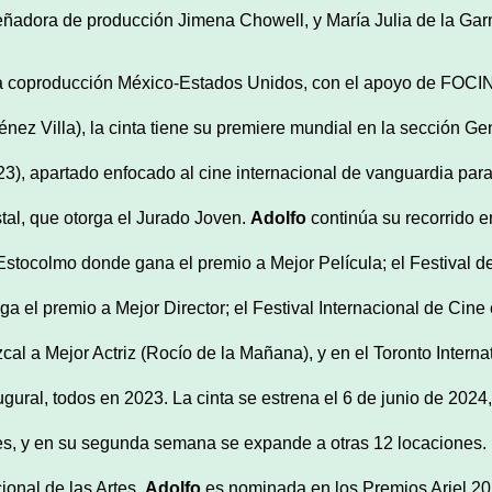
eñadora de producción Jimena Chowell, y María Julia de la Garm
 coproducción México-Estados Unidos, con el apoyo de FOCINE
énez Villa), la cinta tiene su premiere mundial en la sección Ge
23),
apartado enfocado al cine internacional de vanguardia para
tal,
que otorga el Jurado Joven.
Adolfo
continúa su recorrido e
Estocolmo donde gana el premio a Mejor Película; el Festival 
rga el premio a Mejor Director; el Festival Internacional de Cin
cal a Mejor Actriz (Rocío de la Mañana), y en el Toronto Internat
ugural, todos en 2023. La cinta se estrena el 6 de junio de 202
es, y en su segunda semana se expande a otras 12 locaciones.
ional de las Artes.
Adolfo
es nominada en los Premios Ariel 202