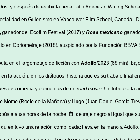
dos, y después de recibir la beca Latin American Writing Schola
ecialidad en Guionismo en Vancouver Film School, Canadá.
D
,
ganador del Ecofilm Festival (2017) y
Rosa mexicano
ganado
lo en Cortometraje (2018), auspiciado por la Fundación BBVA 
uta en el largometaje de ficción con
Adolfo
/2023 (68 min), baj
 en la acción, en los diálogos, historia que es su trabajo final
ues de comedia y elementos de un
road movie
.
Un tributo a la 
re Momo (Rocío de la Mañana) y Hugo (Juan Daniel García Trev
obús a altas horas de la noche. Él, de traje negro al igual que s
 quien tuvo una relación complicada; lleva en la mano a Adolfo
nta a la que de acuerdo al escrito que dejó su papá, debe de e