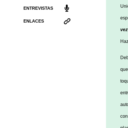
Uni
ENTREVISTAS
esp
ENLACES
vez
Haz
Deb
que
toq
ent
aut
con
pla