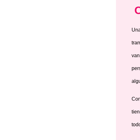
Una
tra
van
per
alg
Con
tie
tod