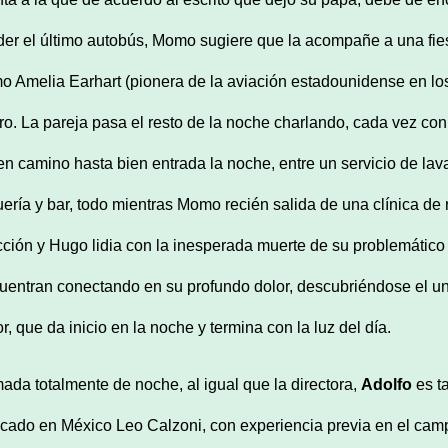
der el último autobús, Momo sugiere que la acompañe a una fiesta
o Amelia Earhart (
pionera de la aviación estadounidense en los
ro. La pareja
pasa el resto de la noche charlando, cada vez co
en camino hasta bien entrada la noche, entre un servicio de la
uería y bar, todo mientras Momo recién salida de una clínica de r
cción y Hugo lidia con la inesperada muerte de su problemátic
uentran conectando en su profundo dolor, descubriéndose el uno 
r, que da inicio en la noche y termina con la luz del día.
mada totalmente de noche, al igual que la directora,
Adolfo
es t
icado en México
Leo Calzoni, con experiencia previa en el camp