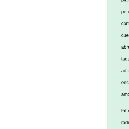
per
com
cue
abr
taq
adi
enc
amo
Fil
rad