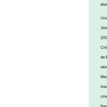
dis
Una
Jim
(20
Cris
de 
oto
Mez
ina
cin
Nac