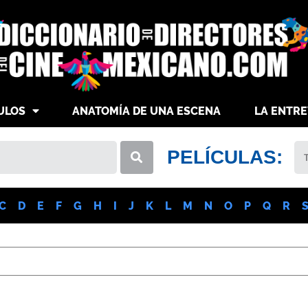
ULOS
ANATOMÍA DE UNA ESCENA
LA ENTRE
PELÍCULAS:
C
D
E
F
G
H
I
J
K
L
M
N
O
P
Q
R