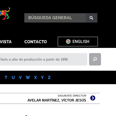
ENGLISH
VISTA
CONTACTO
S
T
U
V
W
X
Y
Z
SIGUIENTE DIRECTOR
AVELAR MARTÍNEZ, VÍCTOR JESÚS