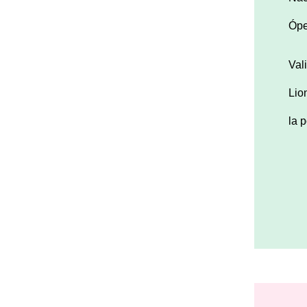
Ópe
Val
Lio
la 