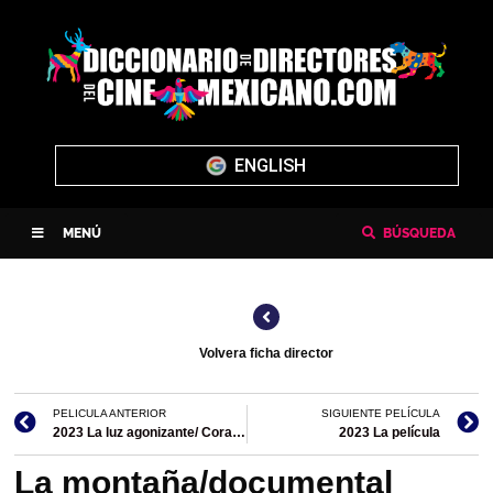
ENGLISH
MENÚ
BÚSQUEDA
Volvera ficha director
PELICULA ANTERIOR
SIGUIENTE PELÍCULA
2023 La luz agonizante/ Corazón de plata (sin estreno comercial)
2023 La película
La montaña/documental