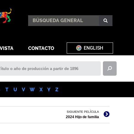
ENGLISH
VISTA
CONTACTO
S
T
U
V
W
X
Y
Z
SIGUIENTE PELÍCULA
2024 Hijo de familia