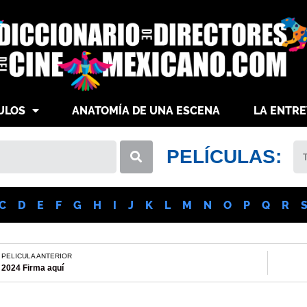
ULOS
ANATOMÍA DE UNA ESCENA
LA ENTRE
PELÍCULAS:
C
D
E
F
G
H
I
J
K
L
M
N
O
P
Q
R
PELICULA ANTERIOR
2024 Firma aquí