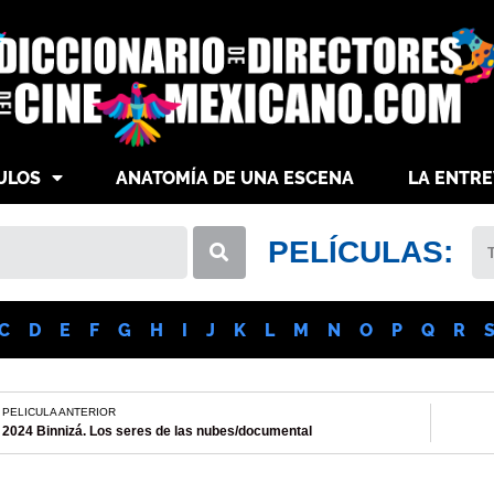
ULOS
ANATOMÍA DE UNA ESCENA
LA ENTRE
PELÍCULAS:
C
D
E
F
G
H
I
J
K
L
M
N
O
P
Q
R
PELICULA ANTERIOR
2024 Binnizá. Los seres de las nubes/documental