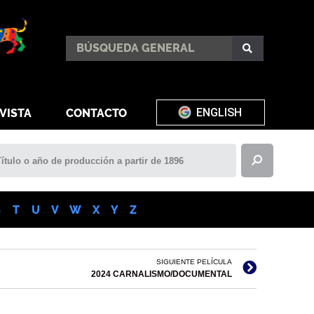
ENGLISH
VISTA
CONTACTO
S
T
U
V
W
X
Y
Z
SIGUIENTE PELÍCULA
2024 CARNALISMO/DOCUMENTAL