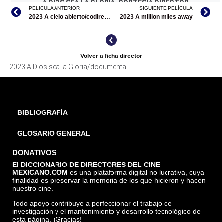
A DIOS SEA LA GLORIA, CORTESÍA DIRECTOR
PELICULA ANTERIOR
SIGUIENTE PELÍCULA
2023 A cielo abierto/codirección
2023 A million miles away
Volver a ficha director
2023 A Dios sea la Gloria/documental
BIBLIOGRAFÍA
GLOSARIO GENERAL
DONATIVOS
El DICCIONARIO DE DIRECTORES DEL CINE
MEXICANO.COM
es una plataforma digital no lucrativa, cuya
finalidad es preservar la memoria de los que hicieron y hacen
nuestro cine.
Todo apoyo contribuye a perfeccionar el trabajo de
investigación y el mantenimiento y desarrollo tecnológico de
esta página. ¡Gracias!