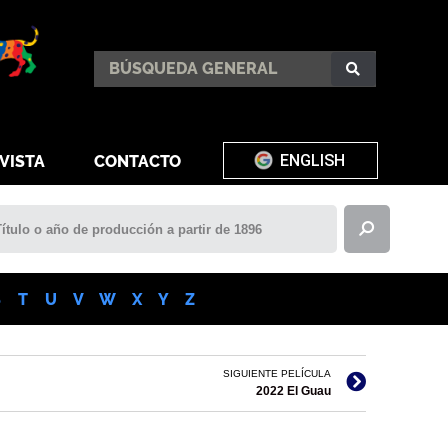
ENGLISH
VISTA
CONTACTO
S
T
U
V
W
X
Y
Z
SIGUIENTE PELÍCULA
2022 El Guau