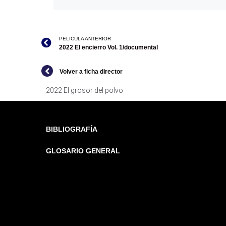
PELICULA ANTERIOR
2022 El encierro Vol. 1/documental
Volver a ficha director
2022 El grosor del polvo
BIBLIOGRAFÍA
GLOSARIO GENERAL