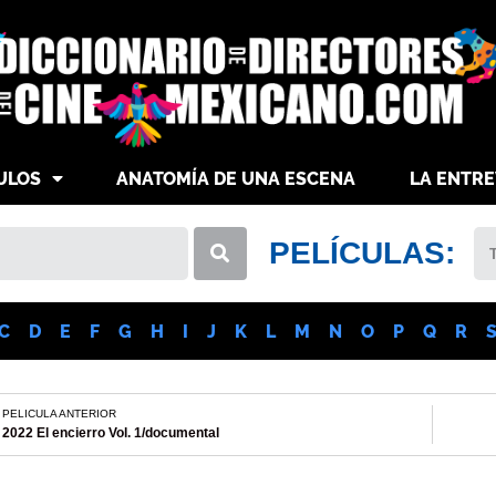
ULOS
ANATOMÍA DE UNA ESCENA
LA ENTRE
PELÍCULAS:
C
D
E
F
G
H
I
J
K
L
M
N
O
P
Q
R
PELICULA ANTERIOR
2022 El encierro Vol. 1/documental