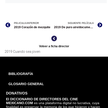
PELICULA ANTERIOR
SIGUIENTE PELÍCULA
2019 Corazón de mezquite
2019 De puro aire/documental
Volver a ficha director
2019 Cuando sea joven
BIBLIOGRAFÍA
GLOSARIO GENERAL
DONATIVOS
El DICCIONARIO DE DIRECTORES DEL CINE
MEXICANO.COM
es una plataforma digital no lucrativa, cuya
finalidad es preservar la memoria de los que hicieron y hacen