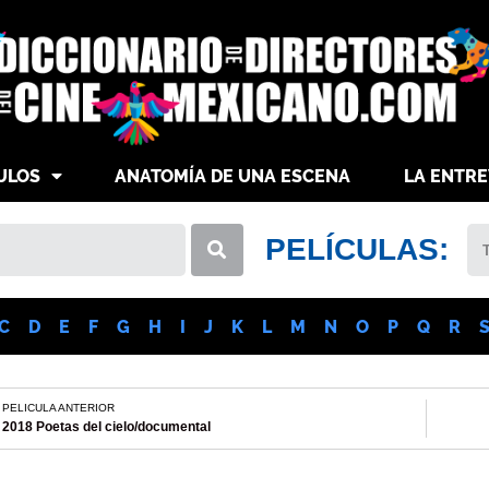
ULOS
ANATOMÍA DE UNA ESCENA
LA ENTRE
PELÍCULAS:
C
D
E
F
G
H
I
J
K
L
M
N
O
P
Q
R
PELICULA ANTERIOR
2018 Poetas del cielo/documental