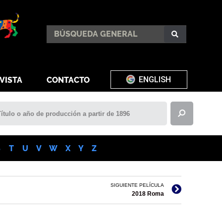
ENGLISH
VISTA
CONTACTO
S
T
U
V
W
X
Y
Z
SIGUIENTE PELÍCULA
2018 Roma