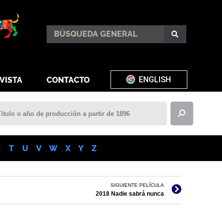
ENGLISH
VISTA
CONTACTO
S
T
U
V
W
X
Y
Z
SIGUIENTE PELÍCULA
2018 Nadie sabrá nunca