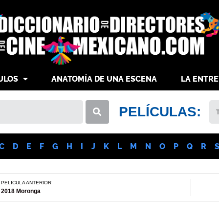
ULOS
ANATOMÍA DE UNA ESCENA
LA ENTRE
PELÍCULAS:
C
D
E
F
G
H
I
J
K
L
M
N
O
P
Q
R
PELICULA ANTERIOR
2018 Moronga