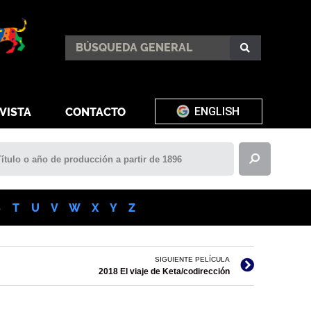
ENGLISH
VISTA
CONTACTO
S
T
U
V
W
X
Y
Z
SIGUIENTE PELÍCULA
2018 El viaje de Keta/codirección