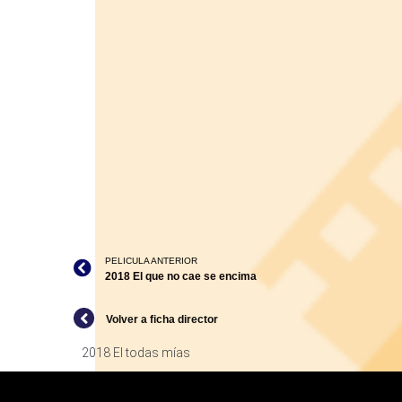
PELICULA ANTERIOR
2018 El que no cae se encima
Volver a ficha director
2018 El todas mías