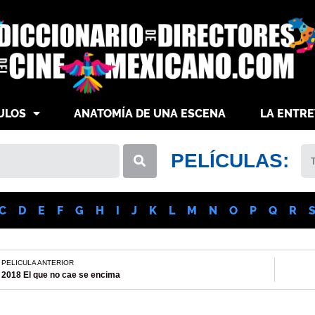
ULOS
ANATOMÍA DE UNA ESCENA
LA ENTRE
PELÍCULAS:
C
D
E
F
G
H
I
J
K
L
M
N
O
P
Q
R
PELICULA ANTERIOR
2018 El que no cae se encima