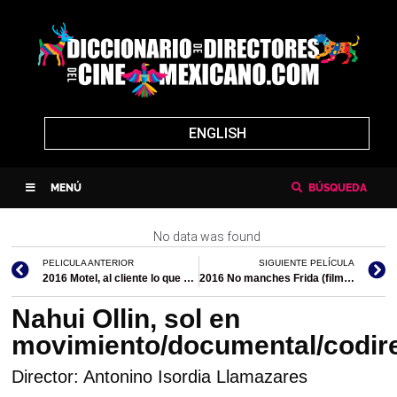
ENGLISH
MENÚ
BÚSQUEDA
No data was found
PELICULA ANTERIOR
SIGUIENTE PELÍCULA
2016 Motel, al cliente lo que pida
2016 No manches Frida (filmografía en México)
Nahui Ollin, sol en
movimiento/documental/codir
Director: Antonino Isordia Llamazares