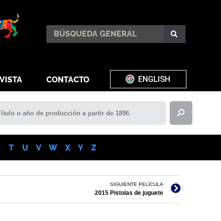
ENGLISH
VISTA
CONTACTO
S
T
U
V
W
X
Y
Z
SIGUIENTE PELÍCULA
2015 Pistolas de juguete