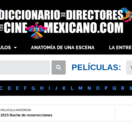
ULOS
ANATOMÍA DE UNA ESCENA
LA ENTRE
PELÍCULAS:
C
D
E
F
G
H
I
J
K
L
M
N
O
P
Q
R
PELICULA ANTERIOR
2015 Noche de resurrecciones