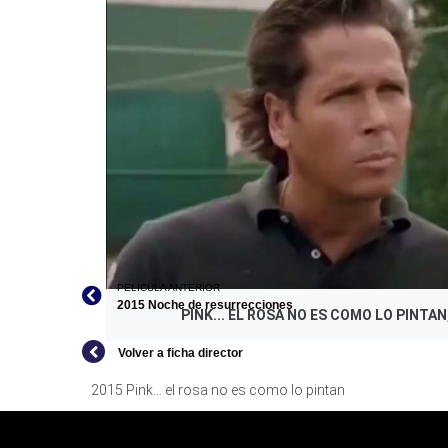
PINK... EL ROSA NO ES COMO LO PINTA
PELICULA ANTERIOR
2015 Noche de resurrecciones
PINK... EL ROSA NO ES COMO LO PINTA
Volver a ficha director
2015 Pink... el rosa no es como lo pintan