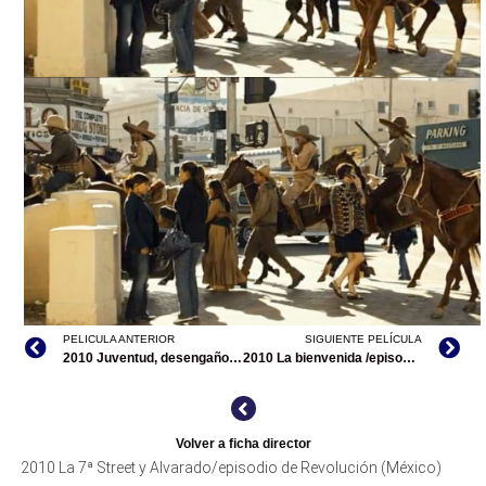
REVOLUCIÓN/ EPISODIO: LA 7ª CALLE Y ALVARADO,
ARCHIVO DDCM
PELICULA ANTERIOR
SIGUIENTE PELÍCULA
2010 Juventud, desengaños y anhelos de Hernán Cortés Delgado / Juventud
2010 La bienvenida /episodio de Revolución
REVOLUCIÓN/ EPISODIO: LA 7ª CALLE Y ALVARADO,
ARCHIVO DDCM
Volver a ficha director
2010 La 7ª Street y Alvarado/episodio de Revolución (México)