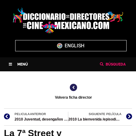
ENGLISH
MENÚ
BÚSQUEDA
Volvera ficha director
PELICULA ANTERIOR
SIGUIENTE PELÍCULA
2010 Juventud, desengaños y anhelos de Hernán Cortés Delgado / Juventud
2010 La bienvenida /episodio de Revolución
La 7ª Street y