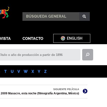
ENGLISH
VISTA
CONTACTO
S
T
U
V
W
X
Y
Z
SIGUIENTE PELÍCULA
2009 Masacre, esta noche (filmografía Argentina, México)