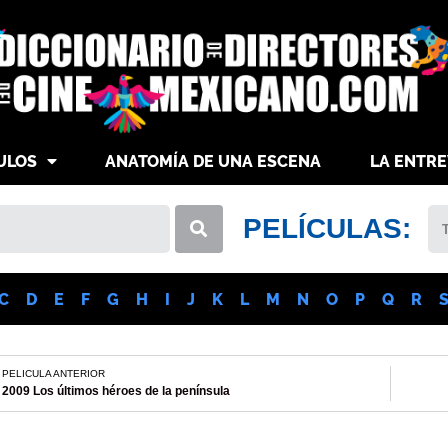
ULOS
ANATOMÍA DE UNA ESCENA
LA ENTRE
PELÍCULAS:
C
D
E
F
G
H
I
J
K
L
M
N
O
P
Q
R
PELICULA ANTERIOR
2009 Los últimos héroes de la península