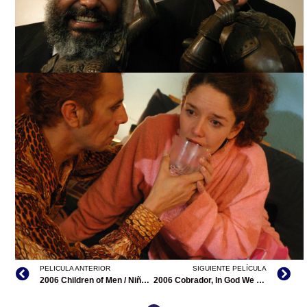
CHILES XALAPEÑOS, CORTESÍA DIRECTOR
PELICULA ANTERIOR
SIGUIENTE PELÍCULA
2006 Children of Men / Niños del hombre (filmografía en el extranjero)
2006 Cobrador, In God We Trust
CHILES XALAPEÑOS, CORTESÍA DIRECTOR