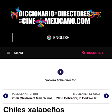
ENGLISH
MENÚ
BÚSQUEDA
Volvera ficha director
PELICULA ANTERIOR
SIGUIENTE PELÍCULA
2006 Children of Men / Niños del hombre (filmografía en el extranjero)
2006 Cobrador, In God We Trust
Chiles xalapeños