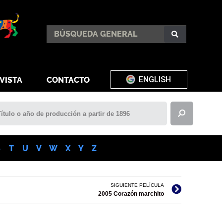
ENGLISH
VISTA
CONTACTO
S
T
U
V
W
X
Y
Z
SIGUIENTE PELÍCULA
2005 Corazón marchito