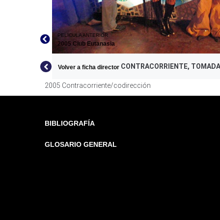
PELICULA ANTERIOR
2005 Club Eutanasia
CONTRACORRIENTE, TOMADA
Volver a ficha director
2005 Contracorriente/codirección
BIBLIOGRAFÍA
GLOSARIO GENERAL