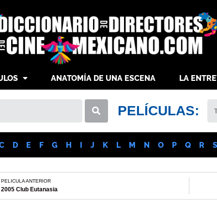
ULOS
ANATOMÍA DE UNA ESCENA
LA ENTRE
PELÍCULAS:
C
D
E
F
G
H
I
J
K
L
M
N
O
P
Q
R
PELICULA ANTERIOR
2005 Club Eutanasia