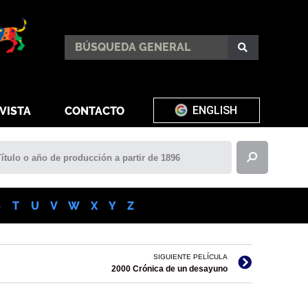
ENGLISH
VISTA
CONTACTO
S
T
U
V
W
X
Y
Z
SIGUIENTE PELÍCULA
2000 Crónica de un desayuno