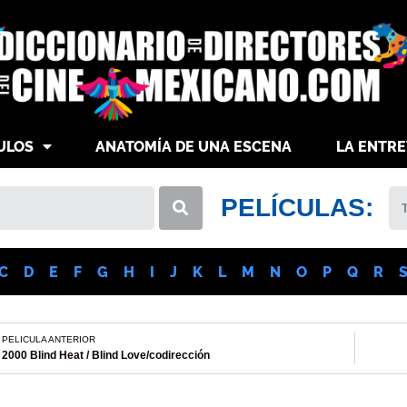
ULOS
ANATOMÍA DE UNA ESCENA
LA ENTRE
PELÍCULAS:
C
D
E
F
G
H
I
J
K
L
M
N
O
P
Q
R
PELICULA ANTERIOR
2000 Blind Heat / Blind Love/codirección