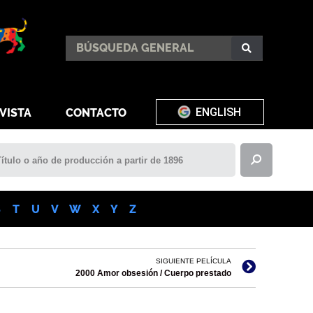
ENGLISH
VISTA
CONTACTO
S
T
U
V
W
X
Y
Z
SIGUIENTE PELÍCULA
2000 Amor obsesión / Cuerpo prestado