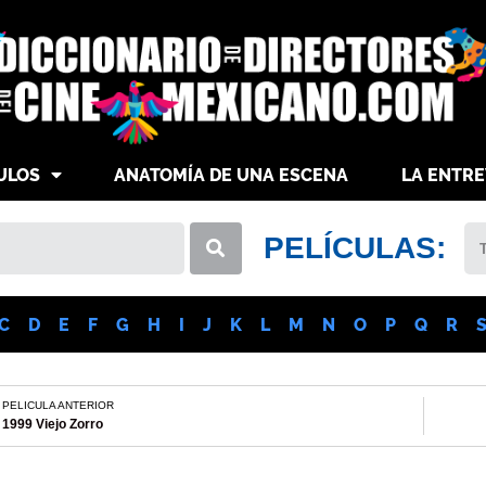
ULOS
ANATOMÍA DE UNA ESCENA
LA ENTRE
PELÍCULAS:
C
D
E
F
G
H
I
J
K
L
M
N
O
P
Q
R
PELICULA ANTERIOR
1999 Viejo Zorro