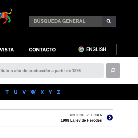
ENGLISH
VISTA
CONTACTO
S
T
U
V
W
X
Y
Z
SIGUIENTE PELÍCULA
1998 La ley de Herodes