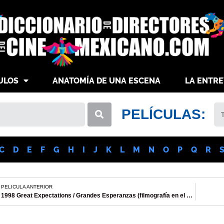
ULOS
ANATOMÍA DE UNA ESCENA
LA ENTRE
PELÍCULAS:
C
D
E
F
G
H
I
J
K
L
M
N
O
P
Q
R
PELICULA ANTERIOR
1998 Great Expectations / Grandes Esperanzas (filmografía en el extranjero)