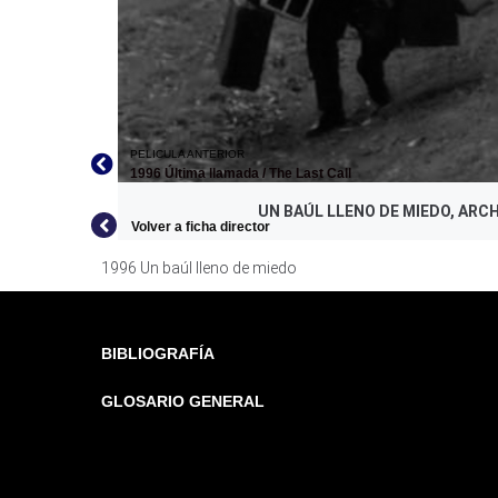
PELICULA ANTERIOR
1996 Última llamada / The Last Call
UN BAÚL LLENO DE MIEDO, ARCH
Volver a ficha director
1996 Un baúl lleno de miedo
BIBLIOGRAFÍA
GLOSARIO GENERAL