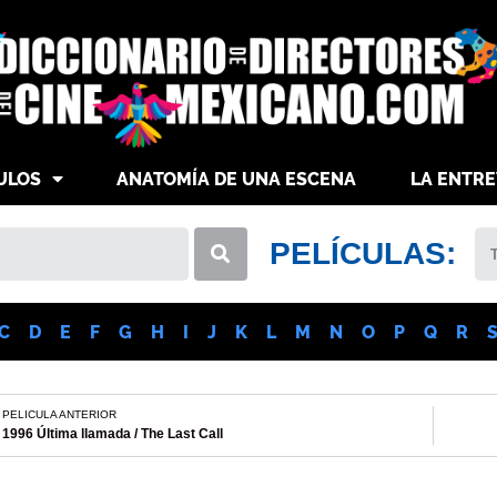
ULOS
ANATOMÍA DE UNA ESCENA
LA ENTRE
PELÍCULAS:
C
D
E
F
G
H
I
J
K
L
M
N
O
P
Q
R
PELICULA ANTERIOR
1996 Última llamada / The Last Call