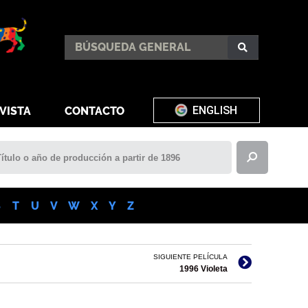
ENGLISH
VISTA
CONTACTO
S
T
U
V
W
X
Y
Z
SIGUIENTE PELÍCULA
1996 Violeta