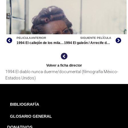
PELICULA ANTERIOR
SIGUIENTE PELÍCULA
1994 El callejón de los milagros
1994 El galeón / Arrecife de los alacranes
THE DEVIL NEVER SLEEPS, ARCHIVO DDCM
Volver a ficha director
1994 El diablo nunca duerme/documental (filmografía México-
Estados Unidos)
BIBLIOGRAFÍA
GLOSARIO GENERAL
DONATIVOS