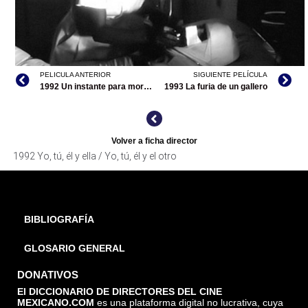
PELICULA ANTERIOR
SIGUIENTE PELÍCULA
1992 Un instante para morir / Asesino del Zodiaco
1993 La furia de un gallero
YO, TÚ, ÉL Y ELLA / YO, TÚ, ÉL Y EL OTRO, ARCHIVO
TELEVICINE
Volver a ficha director
1992 Yo, tú, él y ella / Yo, tú, él y el otro
BIBLIOGRAFÍA
GLOSARIO GENERAL
DONATIVOS
El DICCIONARIO DE DIRECTORES DEL CINE
MEXICANO.COM
es una plataforma digital no lucrativa, cuya