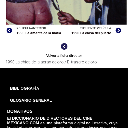
ARCHIVO CINETECA NACIONAL
PELICULA ANTERIOR
SIGUIENTE PELÍCULA
1990 La amante de la mafia
1990 La diosa del puerto
Volver a ficha director
1990 La chica del alacrán de oro / El trasero de oro
LA CHICA DEL ALACRÁN DE ORO / EL TRASERO DE ORO,
ARCHIVO CINETECA NACIONAL
BIBLIOGRAFÍA
GLOSARIO GENERAL
DONATIVOS
El DICCIONARIO DE DIRECTORES DEL CINE
MEXICANO.COM
es una plataforma digital no lucrativa, cuya
finalidad es preservar la memoria de los que hicieron y hacen