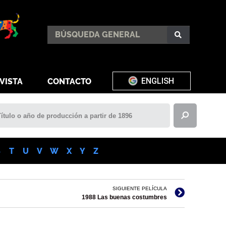
ENGLISH
VISTA
CONTACTO
S
T
U
V
W
X
Y
Z
SIGUIENTE PELÍCULA
1988 Las buenas costumbres