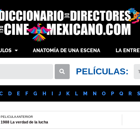
ULOS
ANATOMÍA DE UNA ESCENA
LA ENTRE
PELÍCULAS:
C
D
E
F
G
H
I
J
K
L
M
N
O
P
Q
R
PELICULA ANTERIOR
1988 La verdad de la lucha