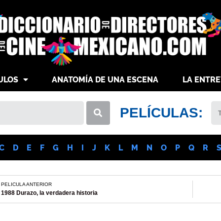
ULOS
ANATOMÍA DE UNA ESCENA
LA ENTRE
PELÍCULAS:
C
D
E
F
G
H
I
J
K
L
M
N
O
P
Q
R
PELICULA ANTERIOR
1988 Durazo, la verdadera historia