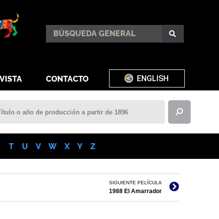
ENGLISH
VISTA
CONTACTO
S
T
U
V
W
X
Y
Z
SIGUIENTE PELÍCULA
1988 El Amarrador