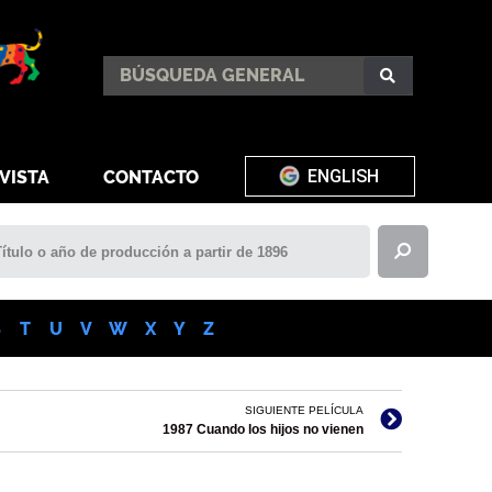
ENGLISH
VISTA
CONTACTO
S
T
U
V
W
X
Y
Z
SIGUIENTE PELÍCULA
1987 Cuando los hijos no vienen