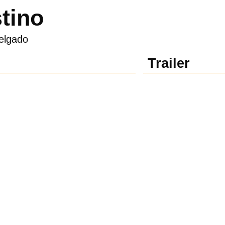
tino
elgado
Trailer