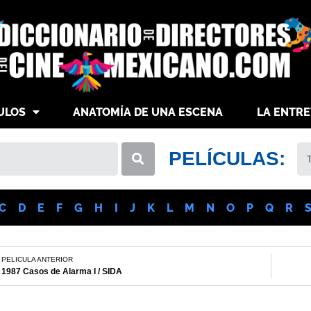
ULOS
ANATOMÍA DE UNA ESCENA
LA ENTRE
PELÍCULAS:
C
D
E
F
G
H
I
J
K
L
M
N
O
P
Q
R
PELICULA ANTERIOR
1987 Casos de Alarma I / SIDA